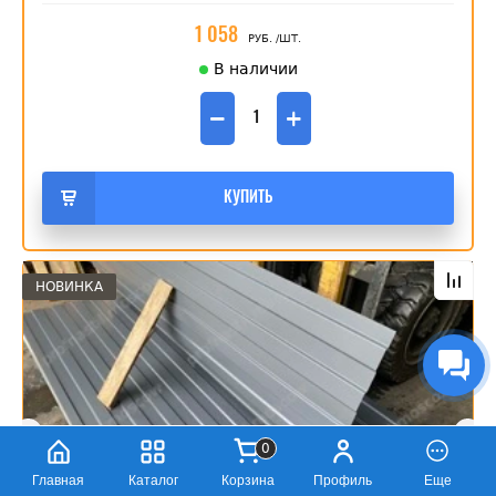
1 058
РУБ.
/ШТ.
В наличии
−
+
КУПИТЬ
НОВИНКА
0
Главная
Каталог
Корзина
Профиль
Еще